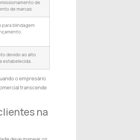
comissionamento de
ento de marcas.
 para blindagem
ançamento.
to devido ao alto
a estabelecida.
 Quando o empresário
comercial transcende
clientes na
ilidade deve mapear os