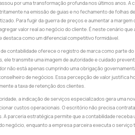
assou por uma transformação profunda nos últimos anos. A c
estritamente na emissão de guias e no fechamento de folhas 
izado. Para fugir da guerra de preços e aumentar a margem d
agregar valor real ao negócio do cliente. É neste cenário que
se destaca como um diferencial competitivo formidável.
 de contabilidade oferece o registro de marca como parte do
, ele transmite uma imagem de autoridade e cuidado preven
dor não está apenas cumprindo uma obrigação governamenta
nselheiro de negócios. Essa percepção de valor justifica ho
mente a taxa de retenção dos clientes.
ridade, a indicação de serviços especializados gera uma nov
ionar custos operacionais. O escritório não precisa contrat
os. A parceria estratégica permite que a contabilidade rece
o do negócio, enquanto a empresa parceira executa o serviço