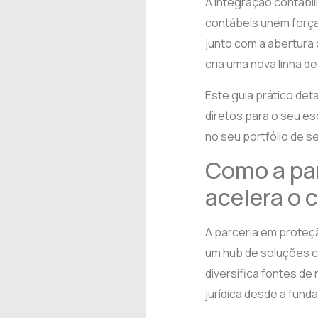
A integração contabil
contábeis unem força
junto com a abertura 
cria uma nova linha d
Este guia prático det
diretos para o seu es
no seu portfólio de s
Como a par
acelera o 
A parceria em proteçã
um hub de soluções co
diversifica fontes de
jurídica desde a fun