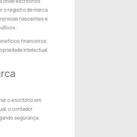
s onde escritórios
r o registro de marca
 empresas nascentes e
ultivos.
benefícios financeiros
opriedade intelectual
arca
mar o escritório em
ual, o contador
regando segurança