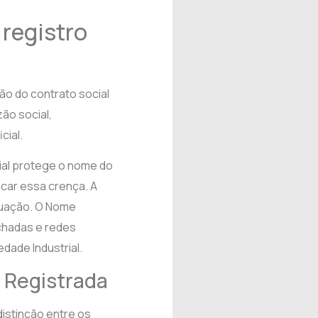
 registro
ão do contrato social
zão social,
cial.
al protege o nome do
icar essa crença. A
tuação. O Nome
chadas e redes
edade Industrial.
a Registrada
distinção entre os