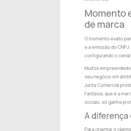
Momento ex
de marca
O momento exato para 
e a emissão do CNPJ. 
configurando o cenári
Muitos empreendedor
seu negócio em âmbit
Junta Comercial prot
Fantasia, que é a ma
sociais, só ganha prot
A diferença
Para orientar o clien