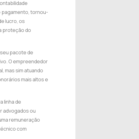
ontabilidade
de pagamento, tornou-
e lucro, os
 a proteção do
 seu pacote de
tivo. O empreendedor
l, mas sim atuando
norários mais altos e
a linha de
ar advogados ou
ba uma remuneração
 técnico com