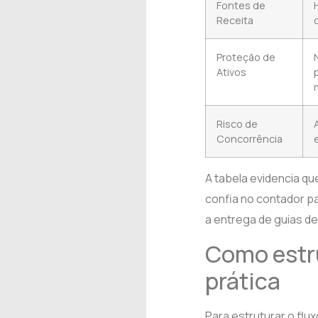
Fontes de
Receita
Proteção de
Ativos
Risco de
Concorrência
A tabela evidencia qu
confia no contador pa
a entrega de guias d
Como estru
prática
Para estruturar o flu