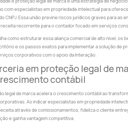
idade e proteção legal de marca é uma estratégia de negócio
s com especialistas em propriedade intelectual para oferece
do CNPJ. Essa união previne riscos jurídicos graves para as
e receita recorrente para o contador focado em serviços cons
alha como estruturar essa aliança comercial de alto nível, os 
critório e os passos exatos para implementar a solução de pr
erviços corporativos com o apoio da Interação.
ceria em proteção legal de m
crescimento contábil
o legal de marca acelera o crescimento contábil ao transfor
rporativas. Ao indicar especialistas em propriedade intelect
 receita através de comissionamentos, fideliza o cliente ent
dação e ganha vantagem competitiva.