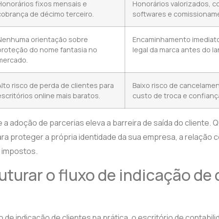
Honorários fixos mensais e
Honorários valorizados, 
cobrança de décimo terceiro.
softwares e comissionam
Nenhuma orientação sobre
Encaminhamento imediato
proteção do nome fantasia no
legal da marca antes do l
mercado.
Alto risco de perda de clientes para
Baixo risco de cancelamen
escritórios online mais baratos.
custo de troca e confianç
e a adoção de parcerias eleva a barreira de saída do cliente.
ra proteger a própria identidade da sua empresa, a relação 
e impostos.
turar o fluxo de indicação de 
xo de indicação de clientes na prática, o escritório de contab