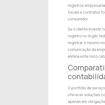
registros empresariai
fiscais e contratos f
consumidor.
Se o cliente investir
registro no órgão fed
registrar o mesmo nom
comunicação da empre
elimina este risco cat
Comparativ
contabilid
O portfólio de serviç
oferecer soluções co
apenas em obrigações 