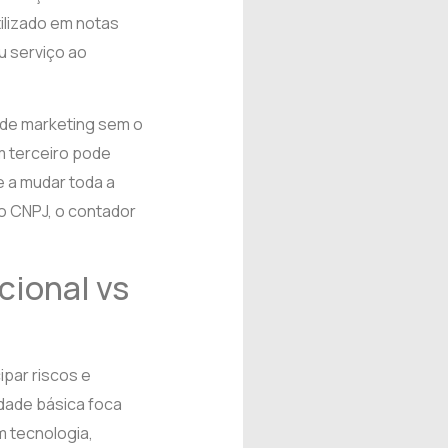
tilizado em notas
ou serviço ao
s de marketing sem o
Um terceiro pode
e a mudar toda a
o CNPJ, o contador
cional vs
ipar riscos e
dade básica foca
m tecnologia,