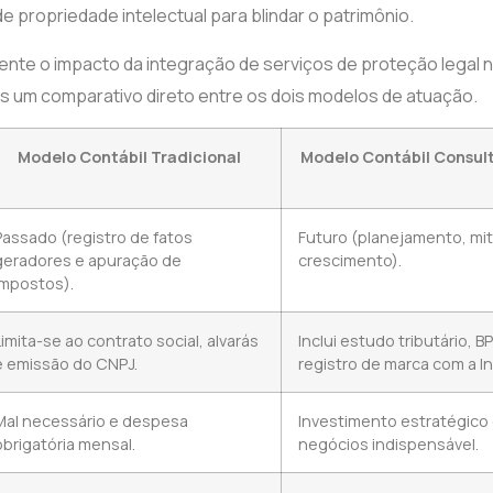
e propriedade intelectual para blindar o patrimônio.
mente o impacto da integração de serviços de proteção legal no
os um comparativo direto entre os dois modelos de atuação.
Modelo Contábil Tradicional
Modelo Contábil Consult
Passado (registro de fatos
Futuro (planejamento, mit
geradores e apuração de
crescimento).
impostos).
Limita-se ao contrato social, alvarás
Inclui estudo tributário, B
e emissão do CNPJ.
registro de marca com a I
Mal necessário e despesa
Investimento estratégico 
obrigatória mensal.
negócios indispensável.