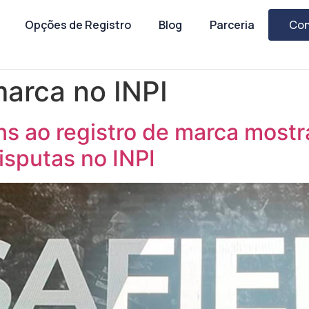
Opções de Registro
Blog
Parceria
Con
marca no INPI
ns ao registro de marca mostr
isputas no INPI