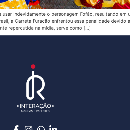
s usar indevidamente o personagem Fofão, resultando em 
Brasil, a Carreta Furacão enfrentou essa penalidade devid
te repercutida na mídia, serve como […]