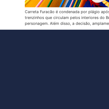
Carreta Furacão é condenada por plágio apó
trenzinhos que circulam pelos interiores do 
personagem. Além disso, a decisão, amplamen