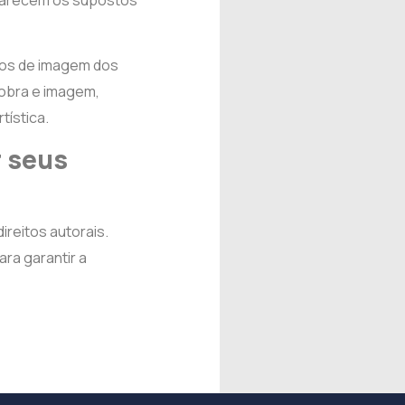
larecem os supostos
tos de imagem dos
 obra e imagem,
tística.
 seus
reitos autorais.
ra garantir a