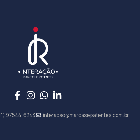
11) 97544-6243
interacao@marcasepatentes.com.br