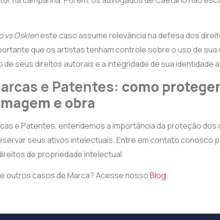
ntor na campanha. Porém, os advogados de Caetano não esc
o vs Osklen
este caso assume relevância na defesa dos direi
importante que os artistas tenham controle sobre o uso de sua
de seus direitos autorais e a integridade de sua identidade ar
Marcas e Patentes:
como proteger
 imagem e obra
rcas e Patentes, entendemos a importância da proteção dos di
servar seus ativos intelectuais. Entre em contato conosco pa
reitos de propriedade intelectual.
re outros casos de Marca? Acesse nosso
Blog
.