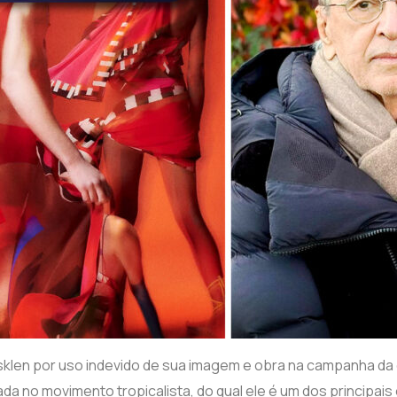
klen por uso indevido de sua imagem e obra na campanha da
ada no movimento tropicalista, do qual ele é um dos principai