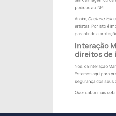
sim da imagem do ca
pedidos ao INPI.
Assim,
Caetano Velos
artistas. Por isto é 
garantindo a proteção 
Interação 
direitos de
Nós, da Interação Ma
Estamos aqui para pre
segurança dos seus di
Quer saber mais sob