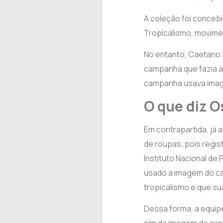
A coleção foi concebid
Tropicalismo, movime
No entanto, Caetano 
campanha que fazia al
campanha usava image
O que diz O
Em contrapartida, já 
de roupas, pois regis
Instituto Nacional de
usado a imagem do ca
tropicalismo e que su
Dessa forma, a equipe