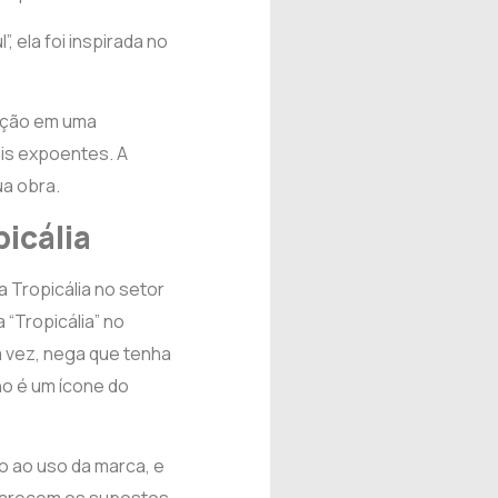
 ela foi inspirada no
zação em uma
ais expoentes. A
a obra.
icália
 Tropicália no setor
 “Tropicália” no
ua vez, nega que tenha
no é um ícone do
o ao uso da marca, e