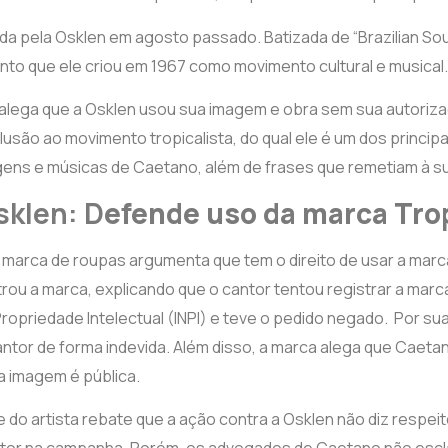
a pela Osklen em agosto passado. Batizada de “Brazilian Soul”,
nto que ele criou em 1967 como movimento cultural e musical.
alega que a Osklen usou sua imagem e obra sem sua autori
usão ao movimento tropicalista, do qual ele é um dos princip
ns e músicas de Caetano, além de frases que remetiam à su
sklen: D
efende uso da marca Trop
a marca de roupas argumenta que tem o direito de usar a marca
trou a marca, explicando que o cantor tentou registrar a marca
 Propriedade Intelectual (INPI) e teve o pedido negado. Por s
ntor de forma indevida. Além disso, a marca alega que Caeta
a imagem é pública.
 do artista rebate que a ação contra a Osklen não diz respeit