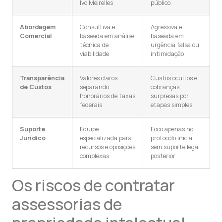
Ivo Meirelles
público
Abordagem
Consultiva e
Agressiva e
Comercial
baseada em análise
baseada em
técnica de
urgência falsa ou
viabilidade
intimidação
Transparência
Valores claros
Custos ocultos e
de Custos
separando
cobranças
honorários de taxas
surpresas por
federais
etapas simples
Suporte
Equipe
Foco apenas no
Jurídico
especializada para
protocolo inicial
recursos e oposições
sem suporte legal
complexas
posterior
Os riscos de contratar
assessorias de