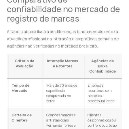
confiabilidade no mercado de
registro de marcas
A tabela abaixo ilustra as diferenças fundamentais entre a
atuação profissional da Interação e as práticas comuns de
agências não verificadas no mercado brasileiro.
Critério de
Interação Marcas
Agências de
Avaliação
e Patentes
Baixa
Confiabilidade
Tempo de
Mais de 30 anos de
Empresas
Mercado
experiência
recentes e sem
comprovada no
histórico
setor
processual longo
Carteira de
Grandes marcas e
Clientes
Clientes
artistas como
desconhecidos ou
Fernanda Torres e
portfólio oculto ao