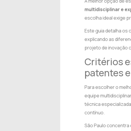
A melhor opção de es
multidisciplinar e e
escolha ideal exige p
Este guia detalha os c
explicando as diferen
projeto de inovação 
Critérios 
patentes 
Para escolher o melho
equipe multidisciplin
técnica especializada
contínuo.
São Paulo concentra o