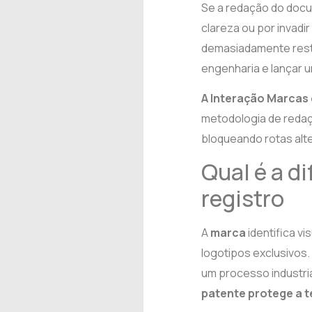
Se a redação do docu
clareza ou por invadir
demasiadamente restr
engenharia e lançar u
A Interação Marcas 
metodologia de redaç
bloqueando rotas alte
Qual é a d
registro
A
marca
identifica v
logotipos exclusivos.
um processo industria
patente protege a 