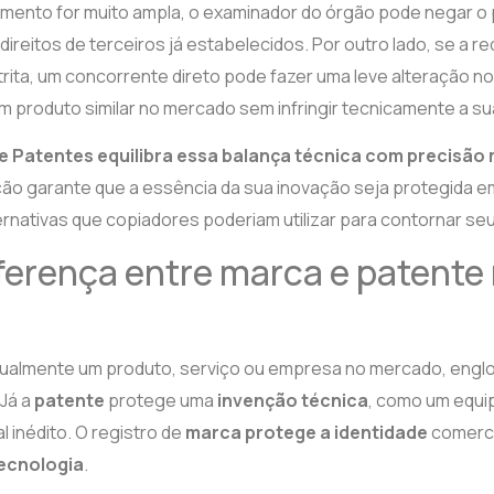
mento for muito ampla, o examinador do órgão pode negar o p
 direitos de terceiros já estabelecidos. Por outro lado, se a r
ita, um concorrente direto pode fazer uma leve alteração no
m produto similar no mercado sem infringir tecnicamente a su
e Patentes equilibra essa balança técnica com precisão 
ão garante que a essência da sua inovação seja protegida em
rnativas que copiadores poderiam utilizar para contornar seu
iferença entre marca e patente
isualmente um produto, serviço ou empresa no mercado, eng
 Já a
patente
protege uma
invenção técnica
, como um equi
l inédito. O registro de
marca protege a identidade
comerci
tecnologia
.