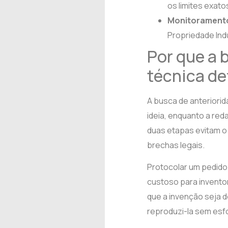
os limites exato
Monitoramento
Propriedade Ind
Por que a 
técnica de
A busca de anteriori
ideia, enquanto a red
duas etapas evitam 
brechas legais.
Protocolar um pedido
custoso para inventor
que a invenção seja d
reproduzi-la sem esfo