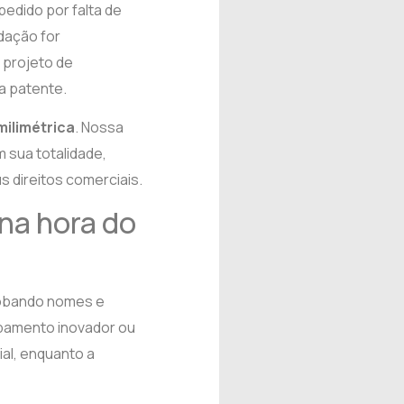
edido por falta de
edação for
 projeto de
a patente.
milimétrica
. Nossa
 sua totalidade,
s direitos comerciais.
 na hora do
lobando nomes e
pamento inovador ou
al, enquanto a