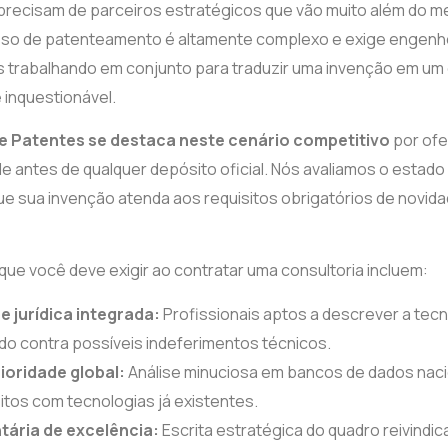
s precisam de parceiros estratégicos que vão muito além do m
sso de patenteamento é altamente complexo e exige engenhe
 trabalhando em conjunto para traduzir uma invenção em u
 inquestionável.
e Patentes se destaca neste cenário competitivo
por ofe
de antes de qualquer depósito oficial. Nós avaliamos o estado 
que sua invenção atenda aos requisitos obrigatórios de novidad
 que você deve exigir ao contratar uma consultoria incluem:
e jurídica integrada:
Profissionais aptos a descrever a tec
do contra possíveis indeferimentos técnicos.
ioridade global:
Análise minuciosa em bancos de dados nacio
litos com tecnologias já existentes.
ária de excelência:
Escrita estratégica do quadro reivindica