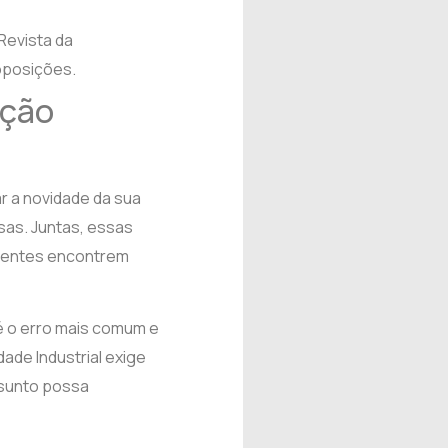
evista da
oposições.
ação
r a novidade da sua
sas. Juntas, essas
rrentes encontrem
é o erro mais comum e
ade Industrial exige
ssunto possa