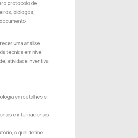
ero protocolo de
iros, biólogos,
m documento
recer uma análise
da técnica em nível
e, atividade inventiva
nologia em detalhes e
nais e internacionais
tório, o qual define