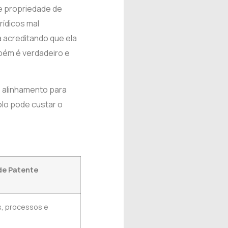
de propriedade de
rídicos mal
a acreditando que ela
bém é verdadeiro e
e alinhamento para
colo pode custar o
de Patente
, processos e
s