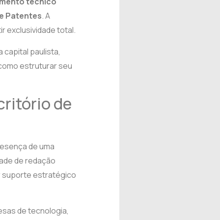
mento técnico
e Patentes
. A
r exclusividade total.
 capital paulista,
e como estruturar seu
ritório de
presença de uma
idade de redação
er suporte estratégico
esas de tecnologia,