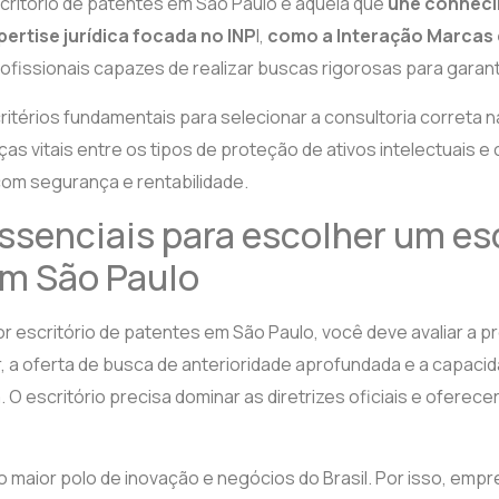
critório de patentes em São Paulo é aquela que
une conheci
xpertise jurídica focada no INP
I,
como a Interação Marcas 
rofissionais capazes de realizar buscas rigorosas para garanti
ritérios fundamentais para selecionar a consultoria correta na
ças vitais entre os tipos de proteção de ativos intelectuais 
com segurança e rentabilidade.
essenciais para escolher um esc
em São Paulo
r escritório de patentes em São Paulo, você deve avaliar a 
ar, a oferta de busca de anterioridade aprofundada e a capac
. O escritório precisa dominar as diretrizes oficiais e oferec
 maior polo de inovação e negócios do Brasil. Por isso, empr