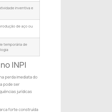
tividade inventiva e
produção de aço ou
de temporária de
logia
 no INPI
 na perda imediata do
sa pode ser
uências jurídicas
arca forte construída