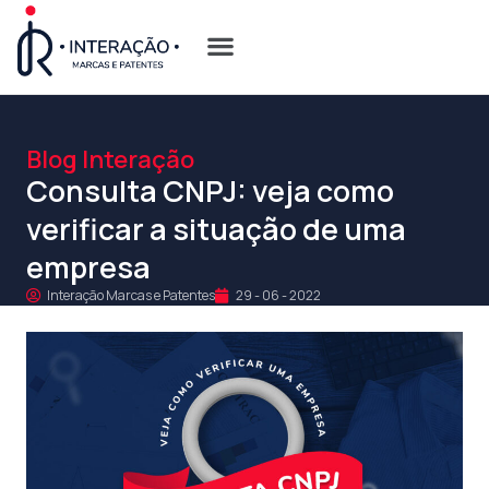
Quem Somos
Opções de Registro
Blog Interação
Consulta CNPJ: veja como
verificar a situação de uma
empresa
Interação Marcas e Patentes
29 - 06 - 2022