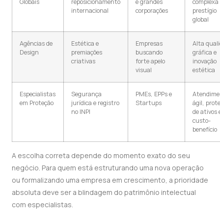
Globais
reposicionamento
e grandes
complexa 
internacional
corporações
prestígio
global
Agências de
Estética e
Empresas
Alta qual
Design
premiações
buscando
gráfica e
criativas
forte apelo
inovação
visual
estética
Especialistas
Segurança
PMEs, EPPs e
Atendime
em Proteção
jurídica e registro
Startups
ágil, prot
no INPI
de ativos 
custo-
benefício
A escolha correta depende do momento exato do seu
negócio. Para quem está estruturando uma nova operação
ou formalizando uma empresa em crescimento, a prioridade
absoluta deve ser a blindagem do patrimônio intelectual
com especialistas.