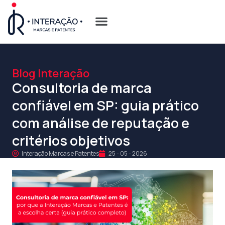
Quem Somos
Opções de Registro
Blog Interação
Consultoria de marca
confiável em SP: guia prático
com análise de reputação e
critérios objetivos
Interação Marcas e Patentes
25 - 05 - 2026