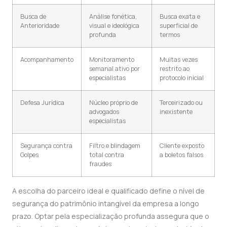
Busca de
Análise fonética,
Busca exata e
Anterioridade
visual e ideológica
superficial de
profunda
termos
Acompanhamento
Monitoramento
Muitas vezes
semanal ativo por
restrito ao
especialistas
protocolo inicial
Defesa Jurídica
Núcleo próprio de
Terceirizado ou
advogados
inexistente
especialistas
Segurança contra
Filtro e blindagem
Cliente exposto
Golpes
total contra
a boletos falsos
fraudes
A escolha do parceiro ideal e qualificado define o nível de
segurança do patrimônio intangível da empresa a longo
prazo. Optar pela especialização profunda assegura que o