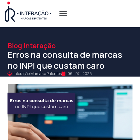
Quem Somos
Opções de Registro
Blog Interação
Erros na consulta de marcas
no INPI que custam caro
Interação Marcas e Patentes
06 - 07 - 2026