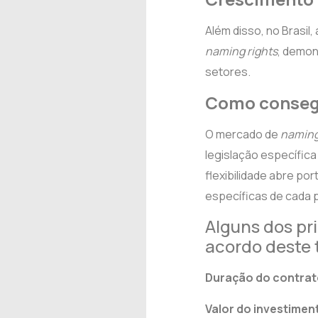
Além disso, no Brasil
naming rights
, demon
setores.
Como conseg
O mercado de
naming
legislação específica
flexibilidade abre p
específicas de cada p
Alguns dos pr
acordo deste 
Duração do contra
Valor do investimen