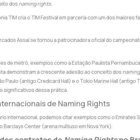
eito dos
naming rights
.
nia TIM cria o TIM Festival em parceria com um dos maiores fe
cados Assaí se tornou a patrocinadora oficial do campeonato
ões de metrô, exemplos como a Estação Paulista Pernambuca
ista demonstram a crescente adesão ao conceito dos
naming 
o Paulo (antigo Credicard Hall) e o Tokio Marine Hall (antigo 
significativos dessa prática.
nternacionais de Naming Rights
rio internacional, podemos citar exemplos como o Emirates S
 o Barclays Center (arena multiuso em Nova York).
dos contratos de
Naming Rights
no Bra