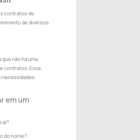
os contratos de
olvimento de diversos
ca que não há uma
de contratos. Essa
às necessidades
ar em um
cal?
ção do nome?