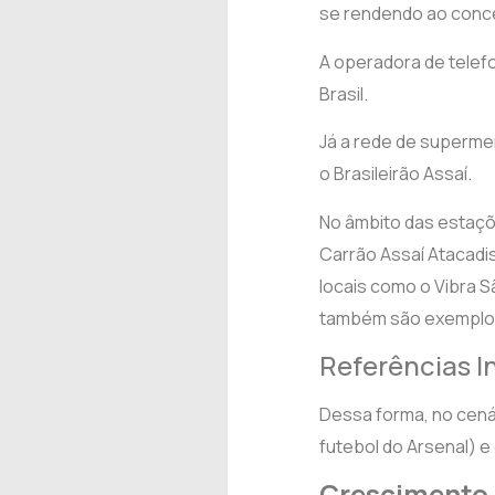
se rendendo ao conc
A operadora de telefo
Brasil.
Já a rede de supermer
o Brasileirão Assaí.
No âmbito das estaç
Carrão Assaí Atacad
locais como o Vibra Sã
também são exemplos 
Referências I
Dessa forma, no cená
futebol do Arsenal) e
Crescimento 