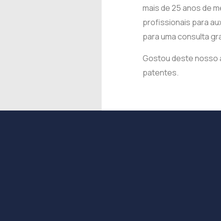
mais de 25 anos de m
profissionais para au
para uma consulta gra
Gostou deste nosso 
patentes.