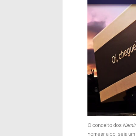
O conceito dos
Namin
nomear algo, seja um 