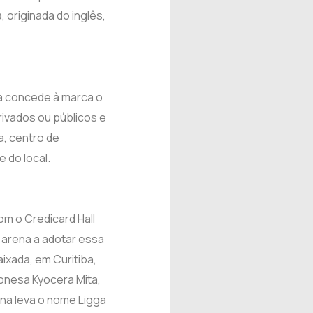
a, originada do inglês,
sa concede à marca o
rivados ou públicos e
a, centro de
 do local.
om o Credicard Hall
 arena a adotar essa
ixada, em Curitiba,
onesa Kyocera Mita,
ena leva o nome Ligga