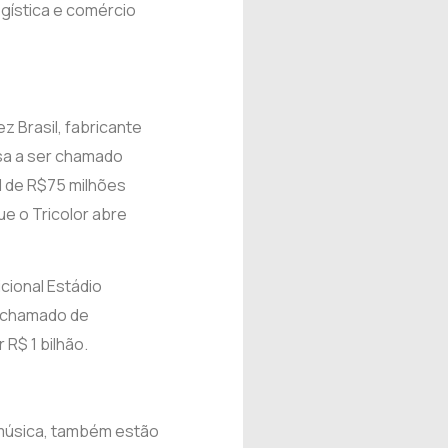
gística e comércio
 Brasil, fabricante
ssa a ser chamado
l de R$75 milhões
ue o Tricolor abre
icional Estádio
r chamado de
 R$ 1 bilhão.
e música, também estão