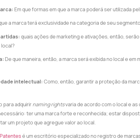
marca:
Em que
formas em que a marca poderá ser utilizada pel
 que
a marca terá exclusividade na categoria de seu segment
artidas:
quais ações de marketing e ativações, então, serão
 local?
a:
De que maneira, então, a marca será exibida no local e em m
dade intelectual:
Como, então,
garantir a proteção da marc
o para adquirir
naming rights
varia de acordo com o local e as
 necessário: ter uma marca forte e reconhecida; estar disposto
ntar um projeto que agregue valor ao local.
 Patentes
é um escritório especializado no registro de marc