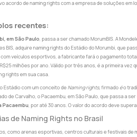
ovo acordo de naming rights com a empresa de soluções em lo
los recentes:
bi, em São Paulo
,
passa a ser chamado MorumBIS. A Mondelez
es BIS, adquire naming rights do Estádio do Morumbi, que pa
com veículos esportivos, a fabricante fará o pagamento tota
R$25 milhões por ano. Válido por três anos, é a primeira vez q
g rights em sua casa.
tro Estádio com um conceito de
Naming rights,
firmado
é
o trad
ado de Carvalho, o Pacaembu, em São Paulo, que passa a se
na Pacaembu
, por até 30 anos. O valor do acordo deve superar
ias de Naming Rights no Brasil
os, como arenas esportivas, centros culturais e festivais d