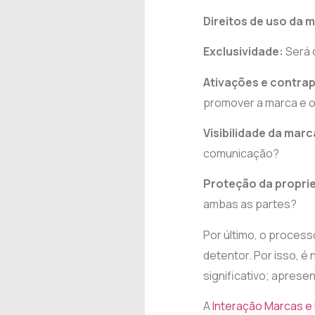
Direitos de uso da 
Exclusividade:
Será
Ativações e contrap
promover a marca e o
Visibilidade da marc
comunicação?
Proteção da proprie
ambas as partes?
Por último, o process
detentor. Por isso, é
significativo; aprese
A
Interação Marcas e