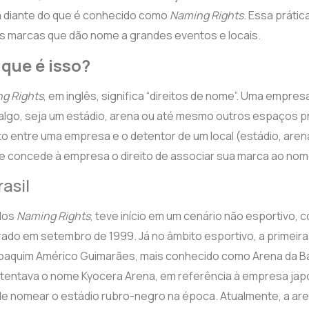
tá diante do que é conhecido como
Naming Rights
. Essa prátic
s marcas que dão nome a grandes eventos e locais.
 que é isso?
g Rights
, em inglês, significa “direitos de nome”. Uma empre
 algo, seja um estádio, arena ou até mesmo outros espaços p
o entre uma empresa e o detentor de um local (estádio, aren
e concede à empresa o direito de associar sua marca ao nome
rasil
dos
Naming Rights
, teve início em um cenário não esportivo, c
ado em setembro de 1999. Já no âmbito esportivo, a primeira
 Joaquim Américo Guimarães, mais conhecido como Arena da Ba
stentava o nome Kyocera Arena, em referência à empresa jap
 de nomear o estádio rubro-negro na época. Atualmente, a ar