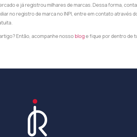
ercado e já registrou milhares de marcas. Dessa forma, con
xiliar no registro de marca no INPI, entre em contato atravé
tuita.
artigo? Então, acompanhe nosso
blog
e fique por dentro de 