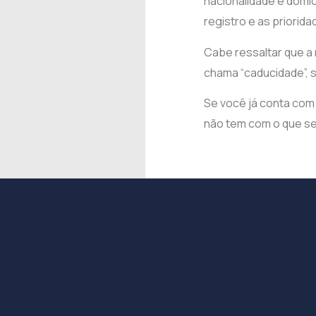
nacionalidade e domicí
registro e as priorid
Cabe ressaltar que a 
chama “caducidade”, s
Se você já conta com
não tem com o que se