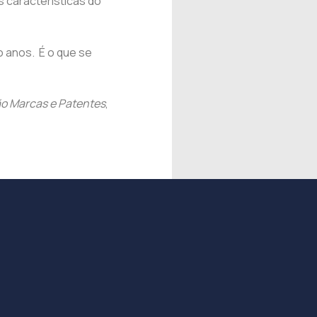
as características do
o anos. É o que se
ão Marcas e Patentes
,