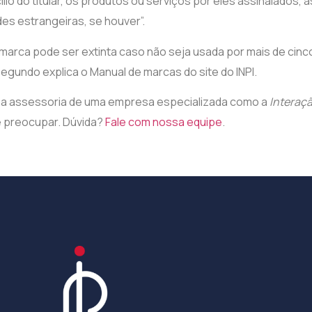
lio do titular, os produtos ou serviços por eles assinalados, 
ades estrangeiras, se houver”.
marca pode ser extinta caso não seja usada por mais de cinc
egundo explica o Manual de marcas do site do INPI.
 a assessoria de uma empresa especializada como a
Interaç
 preocupar. Dúvida?
Fale com nossa equipe
.