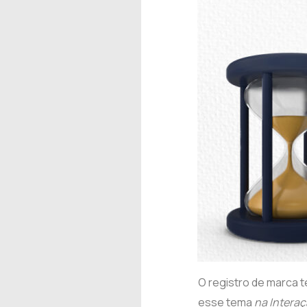
O registro de marca t
esse tema
na Intera