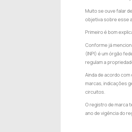
Muito se ouve falar d
objetiva sobre esse 
Primeiro é bom explica
Conforme já menciona
(INPI) é um órgão fed
regulam a propriedade 
Ainda de acordo com o
marcas, indicações g
circuitos.
O registro de marca 
ano de vigência do re