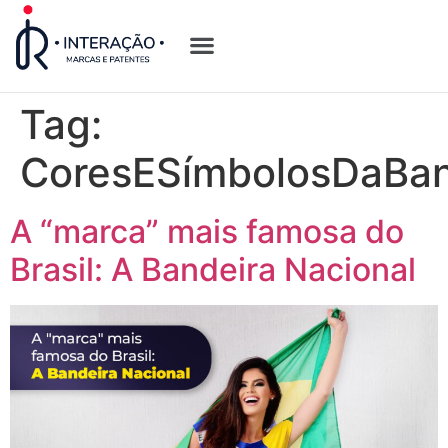
Quem Somos
Opções de Registro
Tag:
CoresESímbolosDaBan
A “marca” mais famosa do
Brasil: A Bandeira Nacional