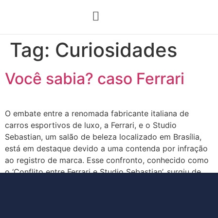
Quem Somos
Opções de Registro
Tag:
Curiosidades
Você sabia? caso Ferrari
O embate entre a renomada fabricante italiana de
carros esportivos de luxo, a Ferrari, e o Studio
Sebastian, um salão de beleza localizado em Brasília,
está em destaque devido a uma contenda por infração
ao registro de marca. Esse confronto, conhecido como
o ‘Conflito entre Ferrari e Studio Sebastian’, surgiu de
um desacordo relacionado ao […]