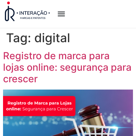
Quem Somos
Opções de Registro
Tag:
digital
Registro de marca para
lojas online: segurança para
crescer