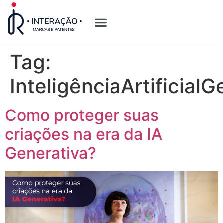
Quem Somos
Opções de Registro
Tag:
InteligênciaArtificialG
Como proteger suas
criações na era da IA
Generativa?