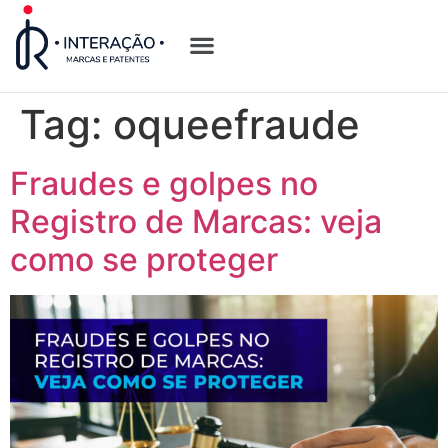
Quem Somos
Opções de Registro
Tag:
oqueefraude
Fraudes e golpes no
Registro de Marcas: veja
como se proteger