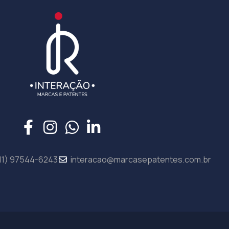
11) 97544-6243
interacao@marcasepatentes.com.br