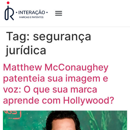
Quem Somos
Opções de Registro
Tag:
segurança
jurídica
Matthew McConaughey
patenteia sua imagem e
voz: O que sua marca
aprende com Hollywood?