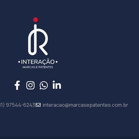
11) 97544-6243
interacao@marcasepatentes.com.br