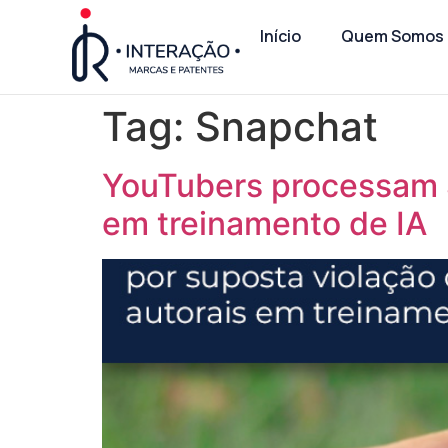
Início
Quem Somos
Tag:
Snapchat
YouTubers processam S
em treinamento de IA