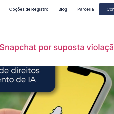
Opções de Registro
Blog
Parceria
Con
napchat por suposta violação