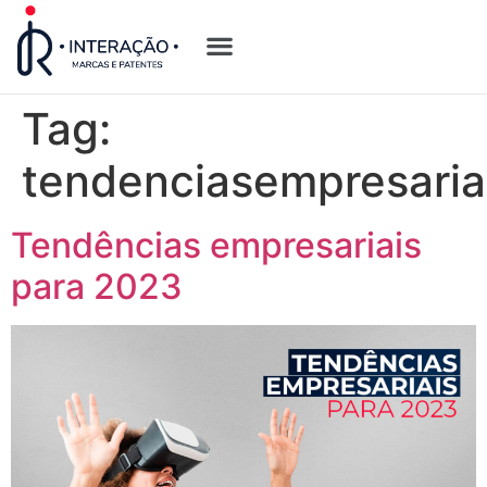
Quem Somos
Opções de Registro
Tag:
tendenciasempresari
Tendências empresariais
para 2023