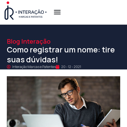
Quem Somos
Opções de Registro
Blog Interação
Como registrar um nome: tire
suas dúvidas!
Interação Marcas e Patentes
20 - 12 - 2021