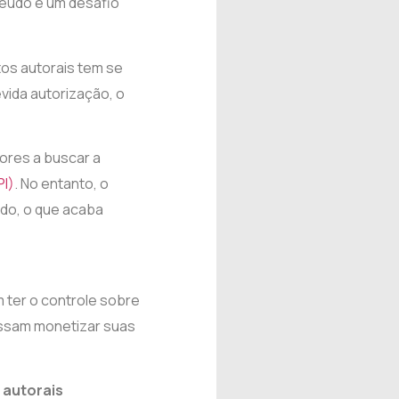
teúdo é um desafio
os autorais tem se
vida autorização, o
tores a buscar a
PI)
. No entanto, o
ado, o que acaba
 ter o controle sobre
possam monetizar suas
 autorais