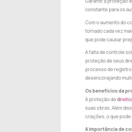
Garantir a proteção 
constante para os au
Com o aumento do com
tornado cada vez mais
que pode causar preju
A falta de controle s
proteção de seus dire
processo de registro
desencorajando muit
Os benefícios da pr
A proteção de
direito
suas obras. Além dis
criações, o que pode 
A importância de co