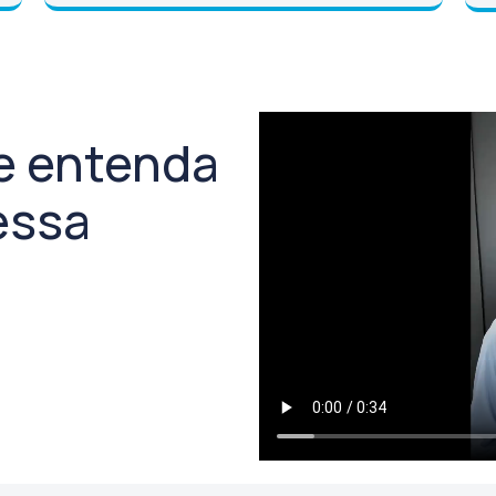
 e entenda
essa