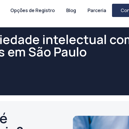
Opções de Registro
Blog
Parceria
Con
iedade intelectual com
s em São Paulo
 é