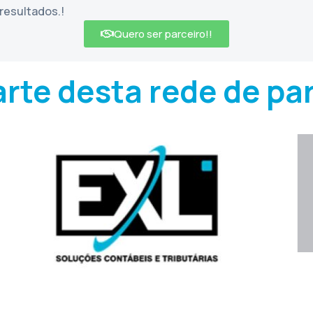
resultados.!
Quero ser parceiro!!
rte desta rede de pa