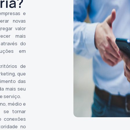
ria?
 empresas e
erar novas
regar valor
ecer mais
 através do
luções em
itórios de
rketing, que
imento das
da mais seu
e serviço.
no, médio e
 se tornar
do conexões
toridade no