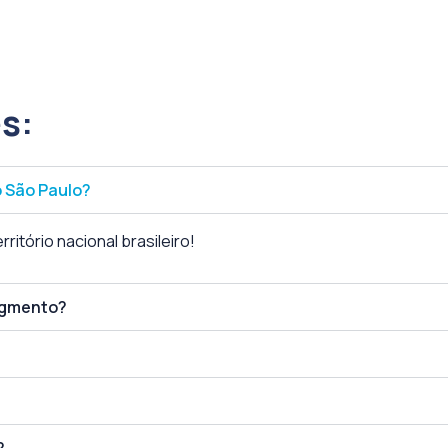
s:
ó São Paulo?
ritório nacional brasileiro!
segmento?
?