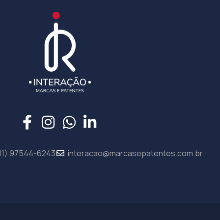
11) 97544-6243
interacao@marcasepatentes.com.br