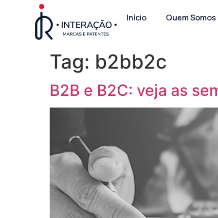
Início
Quem Somos
Tag:
b2bb2c
B2B e B2C: veja as se