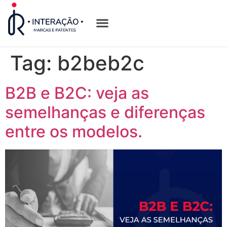
Quem Somos
Opções de Registro
Tag:
b2beb2c
B2B e B2C: veja as
semelhanças e diferenças
entre os modelos.