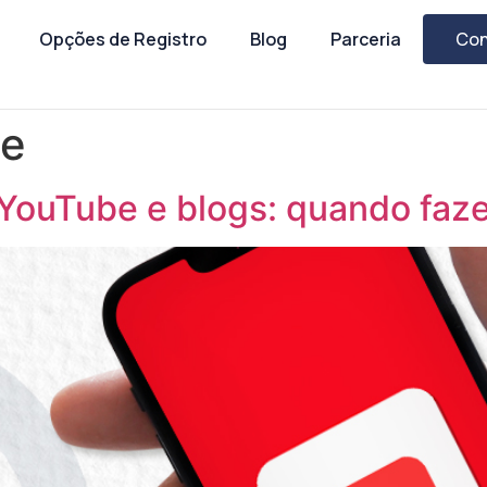
Opções de Registro
Blog
Parceria
Con
be
 YouTube e blogs: quando faz