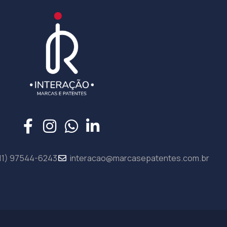
11) 97544-6243
interacao@marcasepatentes.com.br