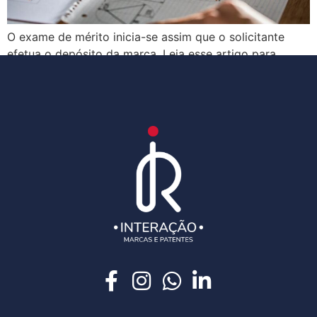
O exame de mérito inicia-se assim que o solicitante
efetua o depósito da marca. Leia esse artigo para
entender mais a respeito deste tema.