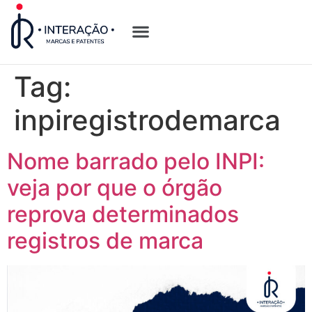
Quem Somos
Opções de Registro
Tag:
inpiregistrodemarca
Nome barrado pelo INPI:
veja por que o órgão
reprova determinados
registros de marca