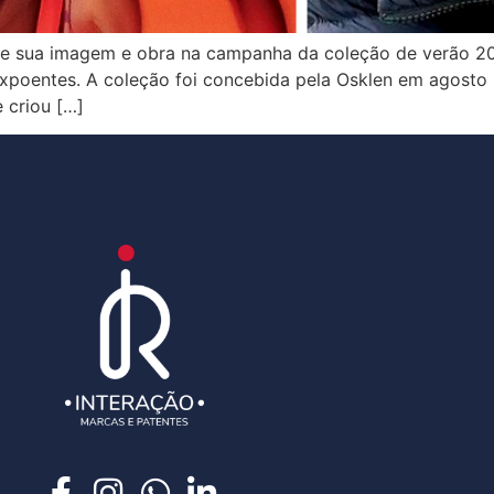
de sua imagem e obra na campanha da coleção de verão 2
 expoentes. A coleção foi concebida pela Osklen em agosto p
 criou […]