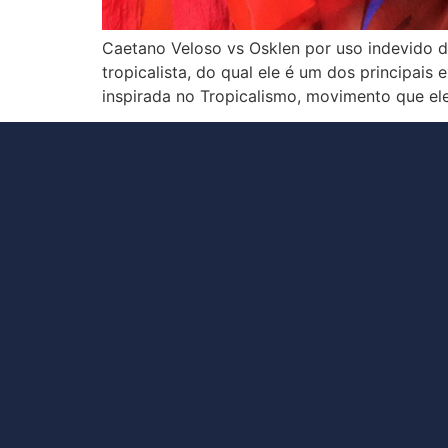
Caetano Veloso vs Osklen por uso indevido 
tropicalista, do qual ele é um dos principais
inspirada no Tropicalismo, movimento que ele