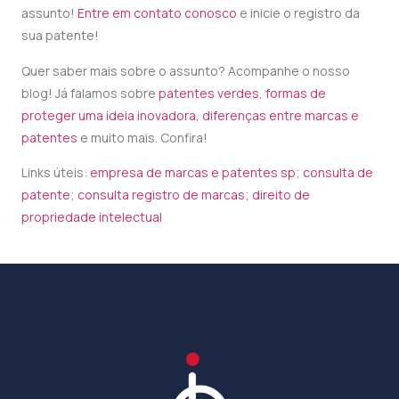
assunto!
Entre em contato conosco
e inicie o registro da
sua patente!
Quer saber mais sobre o assunto? Acompanhe o nosso
blog! Já falamos sobre
patentes verdes
,
formas de
proteger uma ideia inovadora
,
diferenças entre marcas e
patentes
e muito mais. Confira!
Links úteis:
empresa de marcas e patentes sp
;
consulta de
patente
;
consulta registro de marcas;
direito de
propriedade intelectual