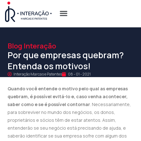
Quem Somos
Opções de Registro
Blog Interação
Por que empresas quebram?
Entenda os motivos!
Interação Marcas e Patentes
08 - 01 - 2021
Quando você entende o motivo pelo qual as empresas
quebram, é possível evitá-lo e, caso venha acontecer,
saber como e se é possível contornar
. Necessariamente,
para sobreviver no mundo dos negócios, os donos,
proprietários e sócios têm de estar atentos. Assim,
entenderão se seu negócio está precisando de ajuda, e
saberão identificar se sua empresa sofre com algum dos