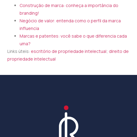
Construção de marca: conheça a importância do
branding!
Negócio de valor: entenda como o perfil da marca
influencia
Marcas e patentes: você sabe o que diferencia cada
uma?
Links úteis:
escritório de propriedade intelectual
;
direito de
propriedade intelectual