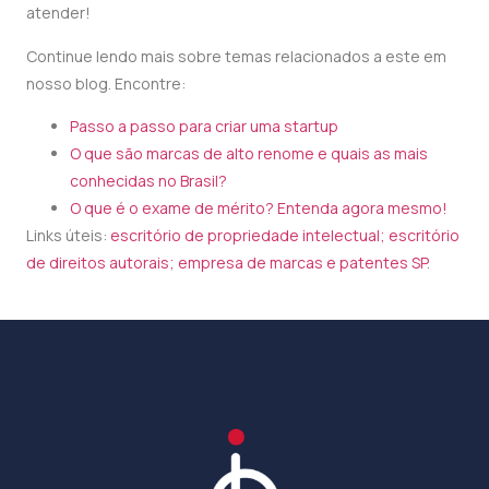
atender!
Continue lendo mais sobre temas relacionados a este em
nosso blog. Encontre:
Passo a passo para criar uma startup
O que são marcas de alto renome e quais as mais
conhecidas no Brasil?
O que é o exame de mérito? Entenda agora mesmo!
Links úteis:
escritório de propriedade intelectual;
escritório
de direitos autorais;
empresa de marcas e patentes SP
.