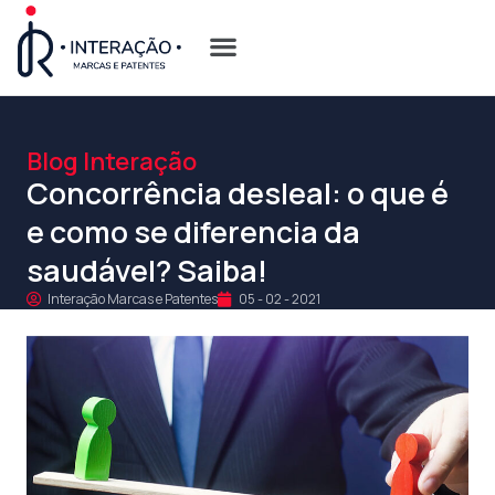
Quem Somos
Opções de Registro
Blog Interação
Concorrência desleal: o que é
e como se diferencia da
saudável? Saiba!
Interação Marcas e Patentes
05 - 02 - 2021