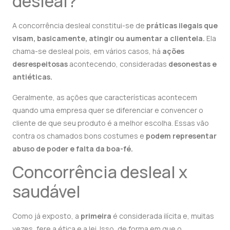
desleal?
A concorrência desleal constitui-se de
práticas ilegais que
visam, basicamente, atingir ou aumentar a clientela.
Ela
chama-se desleal pois, em vários casos, há
ações
desrespeitosas
acontecendo, consideradas
desonestas e
antiéticas.
Geralmente, as ações que características acontecem
quando uma empresa quer se diferenciar e convencer o
cliente de que seu produto é a melhor escolha. Essas vão
contra os chamados bons costumes e
podem representar
abuso de poder e falta da boa-fé.
Concorrência desleal x
saudável
Como já exposto, a
primeira
é considerada ilícita e, muitas
vezes, fere a ética e a lei. Isso, de forma em que o