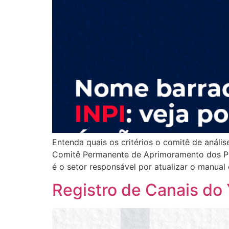
Entenda quais os critérios o comitê de anális
Comitê Permanente de Aprimoramento dos Pro
é o setor responsável por atualizar o manua
Registro de Canais do