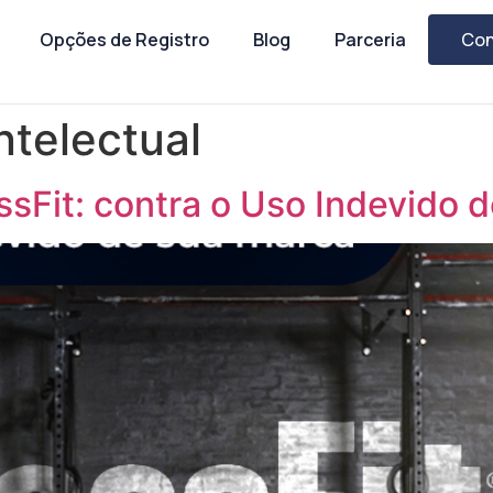
Opções de Registro
Blog
Parceria
Con
ntelectual
ssFit: contra o Uso Indevido 