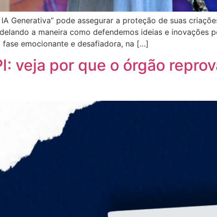
 IA Generativa” pode assegurar a proteção de suas criaçõ
emodelando a maneira como defendemos ideias e inovações po
 fase emocionante e desafiadora, na […]
I: veja por que o órgão repro