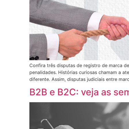
Confira três disputas de registro de marca d
penalidades. Histórias curiosas chamam a at
diferente. Assim, disputas judiciais entre ma
B2B e B2C: veja as se