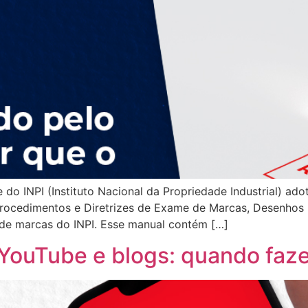
e do INPI (Instituto Nacional da Propriedade Industrial) ad
cedimentos e Diretrizes de Exame de Marcas, Desenhos I
l de marcas do INPI. Esse manual contém […]
 YouTube e blogs: quando faz